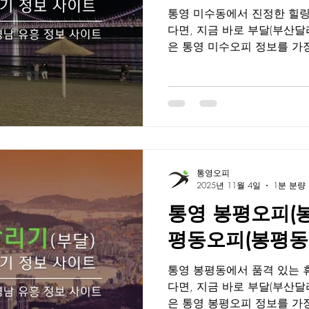
통영 미수동에서 진정한 힐링
다면, 지금 바로 부달(부산달리기) 에서 확인하세
은 통영 미수오피 정보를 가장 빠르고 정확하게 제공하는
대표 플랫폼으로, 실시간 후기
할인 정보까지 한눈에 확인할
시, 서비스 품질까지 철저히
공되기 때문에, 광고성 정보에
진짜 오피 를 선택할 수 있
통영에서도 아름다운 바다와
한 지역입니다. 통영 미수오
통영오피
한 분위기 속에서, 숙련된 
2025년 11월 4일
1분 분량
한 휴식을 제공합니다.바쁜 
통영 봉평오피(봉평
과 마음을 동시에 풀 수 있는
은 이들의 사랑을 받고 있습
평동오피(봉평동O
피 정보 청결 관리 시스템 : 이용 후 즉시 소독 및 침구 교
체로
통영 봉평동에서 품격 있는 
다면, 지금 바로 부달(부산달리기) 에서 확인하세
은 통영 봉평오피 정보를 가장 빠르고 정확하게 제공하는