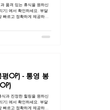
과 품격 있는 휴식을 원하신
요. 부달
, 매니저 출근 현황, 이벤트,
 수 있습니다. 청결, 프라이버
 검증된 데이터를 기반으로 제
 속지 않고 신뢰할 수 있는
습니다. 통영 미수오피 미수동은
 여유로운 주거 환경으로 유명
피 는 세련된 인테리어와 차분
매니저들의 섬세한 손길로 완벽
일상 속에서도 짧은 시간에 몸
OP) - 통영 봉
 프리미엄 힐링 공간 으로 많
니다. 부달이 제공하는 미수오
P)
휴식과 진정한 힐링을 원하신
요. 부달