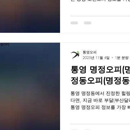
대표 플랫폼으로, 실시간 후기
할인 정보까지 한눈에 확인할
시, 서비스 품질까지 꼼꼼히
공되기 때문에, 광고성 정보에
있는 오피를 선택할 수 있습
통영 시내 중심과 가까우면서
경을 갖춘 지역으로, 힐링을
통영오피
받고 있습니다.통영 도천오
2025년 11월 4일
1분 분량
공간, 숙련된 테라피스트의 
통영 명정오피(명정
피로를 완전히 풀어주는 프
객, 여행객, 지역 주민 모두
정동오피(명정동O
바로 높은 서비스 품질과 세
달이 제공하는 도천
통영 명정동에서 진정한 힐
다면, 지금 바로 부달(부산
통영 명정오피 정보를 가장 
표 플랫폼으로, 실시간 후기,
인 정보까지 한눈에 확인할 
서비스 품질까지 철저히 검