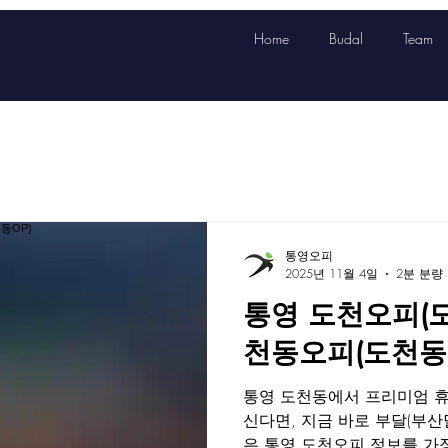
Home
Budal
Team
통영오피
2025년 11월 4일
2분 분량
통영 도천오피(도천
천동오피(도천동O
통영 도천동에서 프리미엄 휴
신다면, 지금 바로 부달(부
은 통영 도천오피 정보를 가