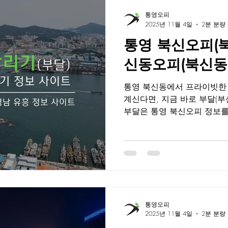
아늑한 분위기로 힐링을 즐
통영오피
정량오피는 세련된 인테리어와
2025년 11월 4일
2분 분량
피스트의 정성 어린 케어로 
통영 북신오피(북신
를 제공합니다.출장객은 물
사랑받는 프리미엄 힐링 공간
신동오피(북신동O
달이 제공하는 정량오피 정보 
즉시 소독 및 침구
통영 북신동에서 프라이빗한
계신다면, 지금 바로 부달(부산달리기) 에
부달은 통영 북신오피 정보를 가장 빠르고 정확하게 제공
하는 대표 플랫폼으로, 실시간
벤트, 할인 정보까지 한눈에 
버시, 서비스 품질까지 꼼꼼
제공되기 때문에, 광고성 정
있는 오피 를 선택할 수 있
통영의 중심 상업 지역으로,
화를 이루는 활기찬 지역입니
통영오피
인테리어와 감각적인 조명,
2025년 11월 4일
2분 분량
케어로 완벽한 힐링 시간을