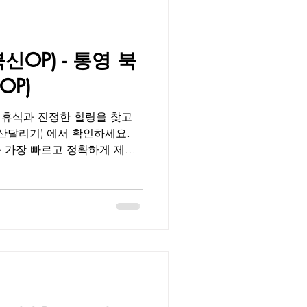
기기에 최적의 지역입니다.통영
 은은한 조명, 숙련된 테라
고객에게 완벽한 휴식과 여유
OP) - 통영 북
론 지역 주민들에게도 꾸준히
으로 자리 잡고 있습니다. 부
P)
청결 관리 시스템 : 이용 후
 휴식과 진정한 힐링을 찾고
서 확인하세요.
 후기, 매니저 근무 일정, 이
볼 수 있습니다. 청결, 프라이
히 검증된 데이터를 기반으로
보에 속지 않고 진짜 만족할 수
습니다. 통영 북신오피 북신동은
 다양한 상권과 유흥시설이 조
다. 통영 북신오피 는 세련된
 숙련된 테라피스트의 섬세한
 제공합니다.출장객뿐 아니라