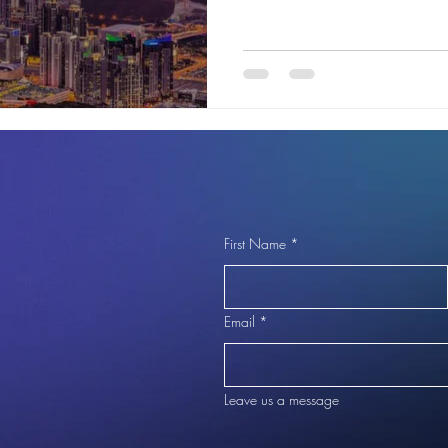
대표 플랫폼으로, 실시간 후기
할인 정보까지 한눈에 확인할
시, 서비스 품질까지 철저히
되기 때문에, 광고성 정보에 
는 오피 를 선택할 수 있습니
다가 어우러진 봉평동 은 통영
련된 분위기와 여유로운 힐링
입니다.이곳의 오피들은 감
늑한 분위기 속에서, 숙련된
해 완벽한 휴식과 프리미엄 
First Name
*
공하는 봉평오피 정보 청결 관리 시스템 
소독과 침구 교체로 청결 유지 프
룸
Email
*
Leave us a message