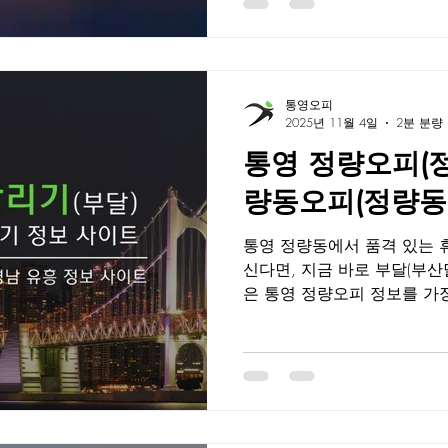
기 때문에, 광고성 정보에 속
피를 선택할 수 있습니다. 
심권에 위치해 접근성이 좋고
이루는 조용한 지역입니다.
통영오피
리어와 세심한 조명, 숙련된
2025년 11월 4일
2분 분량
벽한 휴식과 힐링을 제공합
통영 정량오피(정량
지역 주민들에게도 꾸준히 
로 자리 잡고 있습니다. 부
량동오피(정량동O
결 관리 시스템 : 이용 후 즉시 소독 및 침구 교체로 철저한
위생 유지
통영 정량동에서 품격 있는 
신다면, 지금 바로 부달(부
은 통영 정량오피 정보를 가
대표 플랫폼으로, 실시간 후기
할인 정보까지 한눈에 확인할
시, 서비스 품질까지 꼼꼼히
공되기 때문에, 광고성 정보에
있는 오피를 선택할 수 있습
통영 시내 중심부와 가까워 