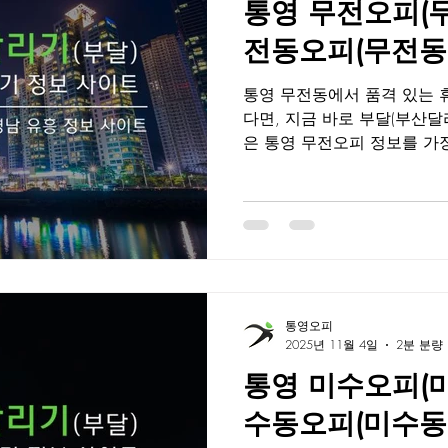
통영 무전오피(무전
지역 주민들에게도 꾸준히 
으로 자리 잡고 있습니다. 
전동오피(무전동O
청결 관리 시스템 : 이용 후 즉시 소독 및 침구 교체로 철저
한 위
통영 무전동에서 품격 있는 
다면, 지금 바로 부달(부산달리기) 에서 확인하세
은 통영 무전오피 정보를 가장 빠르고 정확하게 제공하는
대표 플랫폼으로, 실시간 후기
할인 정보까지 한눈에 확인할
시, 서비스 품질까지 철저히
되기 때문에, 광고성 정보에 
는 오피 를 선택할 수 있습니
통영시 중심 상권이 밀집된 지
편의시설이 잘 갖춰져 있습니
통영오피
인테리어와 청결한 시설, 전
2025년 11월 4일
2분 분량
완벽한 힐링을 제공합니다.
통영 미수오피(미수
까지 다양한 고객층이 찾는 
잡고 있습니다. 부달이 제공
수동오피(미수동O
시스템 : 이용 직후 철저