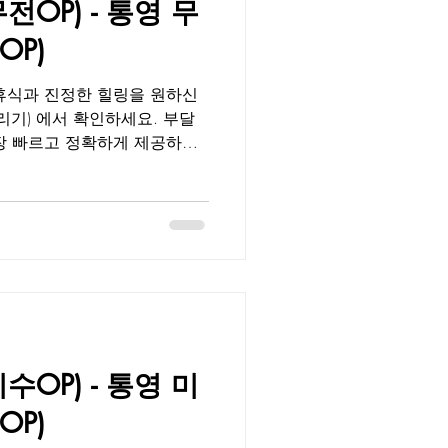
OP) - 통영 무
사랑받는 프리미엄 힐링 공간
부달이 제공하는 북신오피 정보
P)
휴식과 진정한 힐링을 원하신
요. 부달
, 매니저 근무 일정, 이벤트,
 수 있습니다. 청결, 프라이버
 검증된 정보를 기반으로 제공
속지 않고 진짜 만족할 수 있
다. 통영 무전오피 무전동은
역으로, 쇼핑·식사·숙박 등
다. 통영 무전오피 는 세련된
문 매니저의 정성 어린 케어로
비즈니스 출장객부터 지역 주민
OP) - 통영 미
프리미엄 힐링 공간 으로 자리
하는 무전오피 정보 청결 관리
P)
한 소독 및 침구 교체로 항상 쾌적