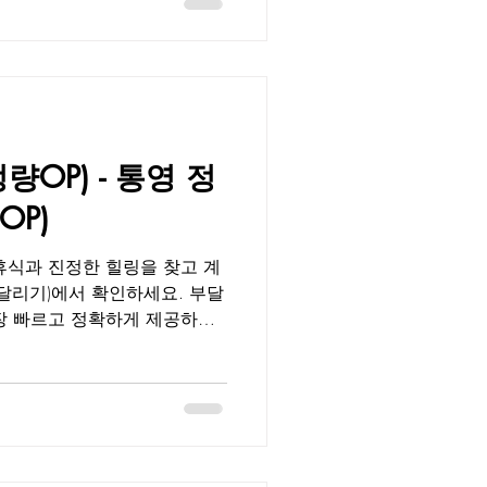
지 않고 믿을 수 있는 진짜 오
통영 명정오피 명정동은 통영 중
, 상업지와 주거지가 조화를
통영 명정오피는 감각적인 인테
 테라피스트의 전문 관리로 완
니다.출장객뿐만 아니라 통영
OP) - 통영 정
사랑받는 프리미엄 힐링 공간으
달이 제공하는 명정오피 정보 청
P)
휴식과 진정한 힐링을 찾고 계
산달리기)에서 확인하세요. 부달
장 빠르고 정확하게 제공하는
, 매니저 근무 일정, 이벤트,
 수 있습니다.청결, 프라이버
 검증된 데이터를 기반으로 제
 속지 않고 진짜 만족할 수
니다. 통영 정량오피 정량동은
접근성이 뛰어나며, 조용하고